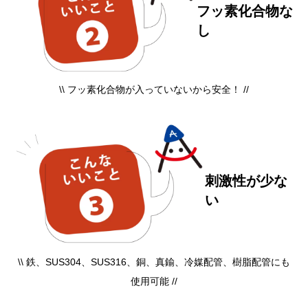
フッ素化合物な
し
\\ フッ素化合物が入っていないから安全！ //
刺激性が少な
い
\\ 鉄、SUS304、SUS316、銅、真鍮、冷媒配管、樹脂配管にも
使用可能 //